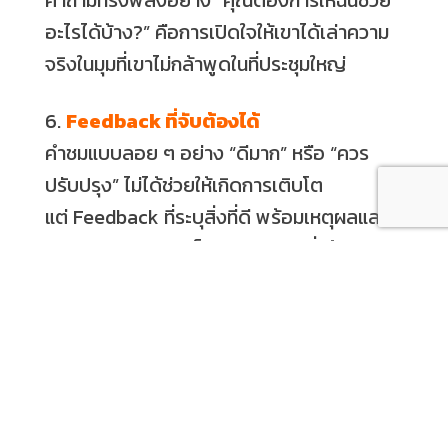
อะไรได้บ้าง?” คือการเปิดใจให้เขาได้เล่าความ
จริงในมุมที่เขาไม่กล้าพูดในที่ประชุมใหญ่
6.
Feedback ที่จับต้องได้
คำชมแบบลอย ๆ อย่าง “ดีมาก” หรือ “ควร
ปรับปรุง” ไม่ได้ช่วยให้เกิดการเติบโต
แต่ Feedback ที่ระบุสิ่งที่ดี พร้อมเหตุผลและ
ผลกระทบ จะกลายเป็นแรงผลักดันที่แท้จริง
7.
ถามกลับด้วยใจ ไม่ใช่พิธีกรรม
“มีอะไรที่คุณอยากให้ฉันทำให้ดีขึ้นบ้าง?” คำถาม
นี้เป็นทั้งการเรียนรู้ และการพัฒนาตัวเองของ
ผู้นำ
ไม่ใช่เพื่อเอาคำติไปใส่ใจ แต่เพื่อ “ใส่ใจ” ว่าเรา