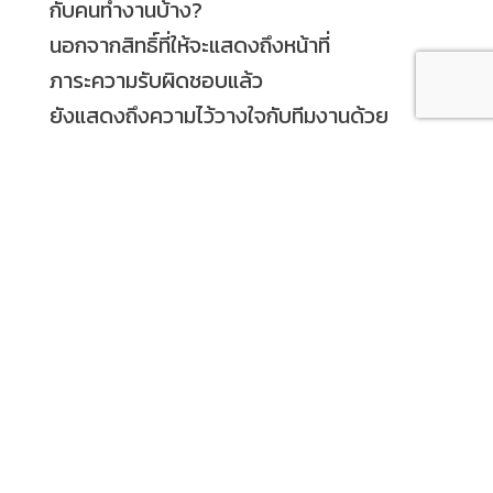
กับคนทำงานบ้าง
?
นอกจากสิทธิ์ที่ให้จะแสดงถึงหน้าที่
ภาระความรับผิดชอบแล้ว
ยังแสดงถึงความไว้วางใจกับทีมงานด้วย
ทำให้คนทำงานก็ Happy ในการลงมือทำ
และพร้อมที่จะรับผิดชอบไปด้วยกัน
?
.
.
#
บรรยากาศการทำงานสร้างได้
#
คนอยากทำงานต่อหรือไม่ขึ้นกับหัวหน้างาน
#
EnergizeYourPower
#
SoftskillTrainingCenter