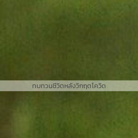
ทบทวนชีวิตหลังวิกฤตโควิด