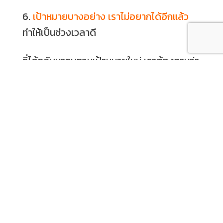
6.
เป้าหมายบางอย่าง เราไม่อยากได้อีกแล้ว
ทำให้เป็นช่วงเวลาดี
ที่ได้กลับมาทบทวนเป้าหมายใหม่ เราต้องถามว่า
เป้าหมายที่ตั้งใหม่
หรือที่เคยตั้ง มันยังเร้าใจอยู่ไหม ที่ทำให้เรา
อยากลงมือทำไหม
ถ้าไม่ ก็เปลี่ยนเป้า แต่ถ้ายังเร้าใจ ให้หาวิธีการ
ใหม่ๆเพื่อไปสู่เป้าหมายนั้น
.
7.
ชีวิตเป็นสุขมากขึ้น
จากการที่เราสร้างสุข