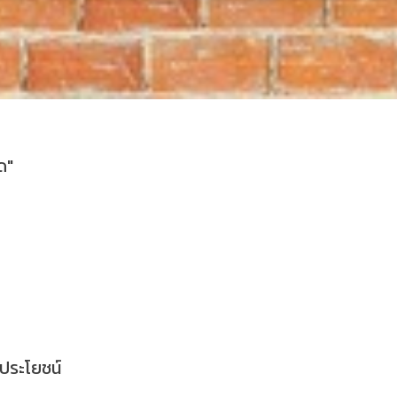
ด"
นประโยชน์