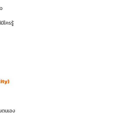
ใจ
ีใครรู้
ity)
จในตนเอง