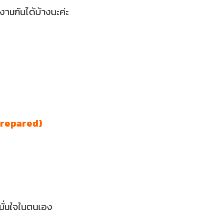
ำงานกันได้บ้างนะค่ะ
 Prepared)
มมั่นใจในตนเอง