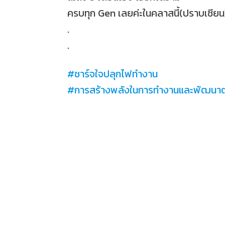
ครบทุก Gen เลยค่ะในคลาสนี้(ปราบเซียน
.
.
#
ชาร์จใจปลุกไฟทำงาน
#
การสร้างพลังในการทำงานและพัฒนาต
#
เทรนเนอร์ซันนี่
#
วิทยาลัยพยาบาลตำรวจ