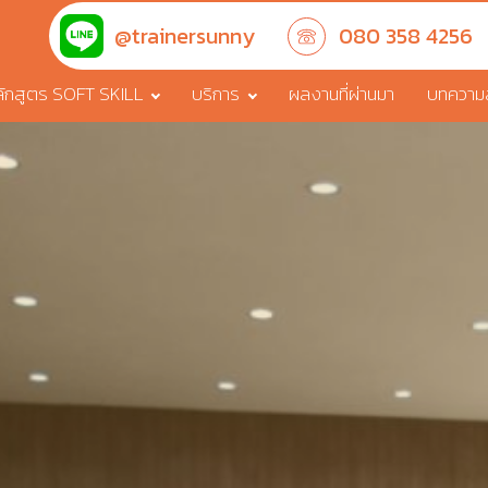
@trainersunny
080 358 4256
ักสูตร SOFT SKILL
บริการ
ผลงานที่ผ่านมา
บทความสา