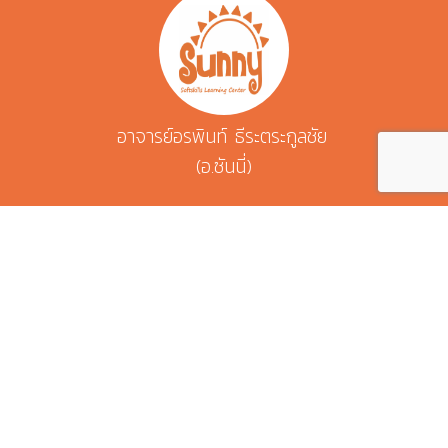
อาจารย์อรพินท์ ธีระตระกูลชัย
(อ.ซันนี่)
ผู้เชี่ยวชาญปลุกศักยภาพทีมและองค์กร
(Energized Facilitator & Trainer)
ติดต่อเทรนเนอร์ ซันนี่
energizelifecompany@gmail.com
080 358 4256