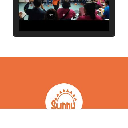
อาจารย์อรพินท์ ธีระตระกูลชัย