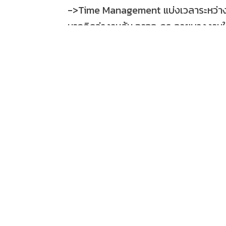
->
Time Management แบ่งเวลาระหว่างง
หากคิดว่างานล้น อาจจะกระจายบางงานใ
หรือปฏิเสธบางงานออกไปบ้าง
.
เพียงแค่ทำ 3 T เราก็จะเริ่มห่างจากอาก
แถมยังมีพลังในการทำงานเพิ่มด้วย
.
#
ภาวะหมดไฟหมดใจในการทำงาน
#
กระตุ้นการทำงาน
#
พบกันเจ็ดโมงเจ็ดนาทีเพจTrainerSun
#
Energizer
#
TrainerSunny