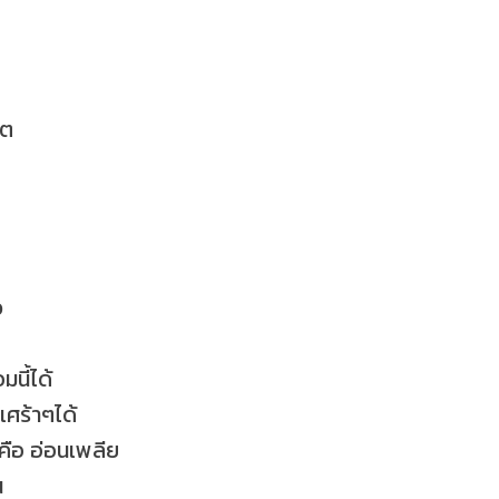
ิต
ว
นี้ได้
์เศร้าๆได้
งคือ อ่อนเพลีย
น