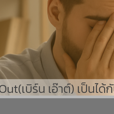
t(เบิร์น เอ๊าต์) เป็นได้