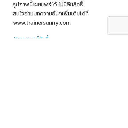
รูปภาพนี้เผยแพร่ได้ ไม่มีลิขสิทธิ์
สนใจอ่านบทความอื่นๆเพิ่มเติมได้ที่
www.trainersunny.com
#
เทรนเนอร์ซันนี่
#
Softskilltrainer
#
เข้าใจกันมากขึ้น
#
พูดให้มากฟังให้เยอะ