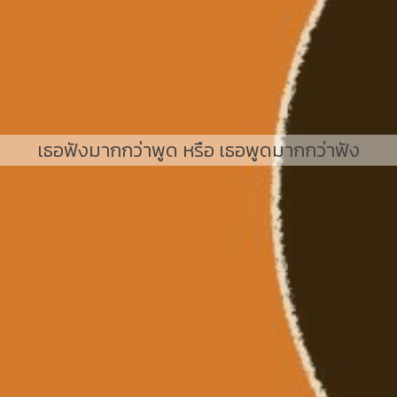
เธอฟังมากกว่าพูด หรือ เธอพูดมากกว่าฟัง