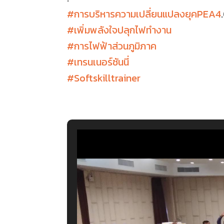
#
การบริหารความเปลี่ยนแปลงยุคPEA4
#
เพิ่มพลังใจปลุกไฟทำงาน
#
การไฟฟ้าส่วนภูมิภาค
#
เทรนเนอร์ซันนี่
#
Softskilltrainer