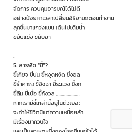
จัดการ ควบคุมอารมณ์ได้ไม่ดี
อย่างน้อยหาเวลาเปลี่ยนอิริยาบถตอนทำงาน
ลุกขึ้นมาแกว่งแขน เดินไปเติมน้ำ
ขยับแข่ง ขยับขา
.
.
5. สารพัด "ขี้"
?
ขี้เกียจ ขี้บ่น ขี้หงุดหงิด ขี้งอล
ขี้รำคาญ ขี้อิจฉา ขี้ระแวง ขี้งก
ขี้ลืม ขี้เบื่อ ขี้กังวล ....................
หากเรามีขี้เหล่านี้อยู่ในตัวเยอะ
จะทำให้ชีวิตมีแต่ความเหนื่อยล้า
มีเรื่องมากวนใจ
และเป็นสาเหตุหนึ่งของโรคซึมเศร้าได้