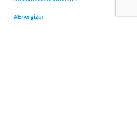
#Energizer
อาจารย์อรพินท์ ธีระตระกูลชัย
(อ.ซันนี่)