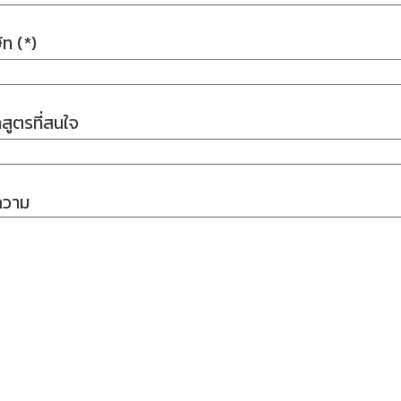
ัท (*)
สูตรที่สนใจ
ความ