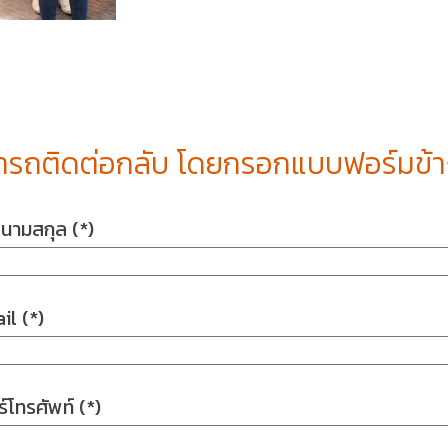
รถติดต่อกลับ โดยกรอกแบบฟอร์มข้างล
-นามสกุล (*)
il (*)
์โทรศัพท์ (*)